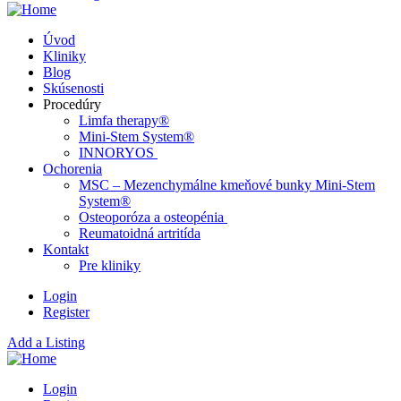
Úvod
Kliniky
Blog
Skúsenosti
Procedúry
Limfa therapy®
Mini-Stem System®
INNORYOS
Ochorenia
MSC – Mezenchymálne kmeňové bunky Mini-Stem
System®
Osteoporóza a osteopénia
Reumatoidná artritída
Kontakt
Pre kliniky
Login
Register
Add a Listing
Login