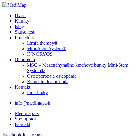
Úvod
Kliniky
Blog
Skúsenosti
Procedúry
Limfa therapy®
Mini-Stem System®
INNORYOS
Ochorenia
MSC – Mezenchymálne kmeňové bunky Mini-Stem
System®
Osteoporóza a osteopénia
Reumatoidná artritída
Kontakt
Pre kliniky
info@medimap.sk
Medimap.cz
Spolupráca
Kontakt
Facebook
Instagram