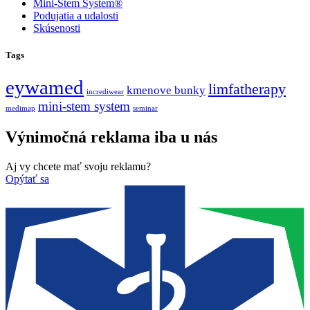
Mini-Stem System®
Podujatia a udalosti
Skúsenosti
Tags
eywamed
limfatherapy
kmenove bunky
incrediwear
mini-stem system
medimap
seminar
Výnimočná reklama iba u nás
Aj vy chcete mať svoju reklamu?
Opýtať sa