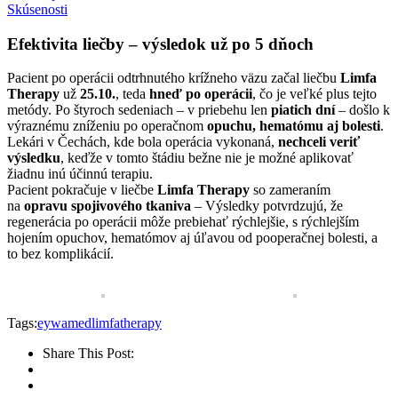
Skúsenosti
Efektivita liečby – výsledok už po 5 dňoch
Pacient po operácii odtrhnutého krížneho väzu začal liečbu
Limfa
Therapy
už
25.10.
, teda
hneď po operácii
, čo je veľké plus tejto
metódy. Po štyroch sedeniach – v priebehu len
piatich dní
– došlo k
výraznému zníženiu po operačnom
opuchu, hematómu aj bolesti
.
Lekári v Čechách, kde bola operácia vykonaná,
nechceli veriť
výsledku
, keďže v tomto štádiu bežne nie je možné aplikovať
žiadnu inú účinnú terapiu.
Pacient pokračuje v liečbe
Limfa Therapy
so zameraním
na
opravu spojivového tkaniva
– Výsledky potvrdzujú, že
regenerácia po operácii môže prebiehať rýchlejšie, s rýchlejším
hojením opuchov, hematómov aj úľavou od pooperačnej bolesti, a
to bez komplikácií.
Tags:
eywamed
limfatherapy
Share This Post: