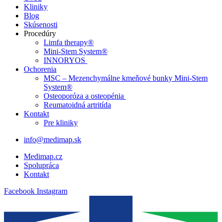
Kliniky
Blog
Skúsenosti
Procedúry
Limfa therapy®
Mini-Stem System®
INNORYOS
Ochorenia
MSC – Mezenchymálne kmeňové bunky Mini-Stem
System®
Osteoporóza a osteopénia
Reumatoidná artritída
Kontakt
Pre kliniky
info@medimap.sk
Medimap.cz
Spolupráca
Kontakt
Facebook
Instagram