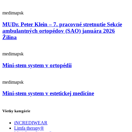
medimapsk
MUDr. Peter Klein – 7. pracovné stretnutie Sekcie
ambulantných ortopédov (SAO) januára 2026
Žilina
medimapsk
Mini-stem system v ortopédii
medimapsk
Mini-stem system v estetickej medicíne
Všetky kategórie
iNCREDIWEAR
Limfa therapy®