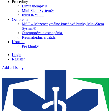
Procedúry
Limfa therapy®
Mini-Stem System®
INNORYOS
Ochorenia
MSC – Mezenchymálne kmeňové bunky Mini-Stem
System®
Osteoporóza a osteopénia
Reumatoidná artritída
Kontakt
Pre kliniky
Login
Register
Add a Listing