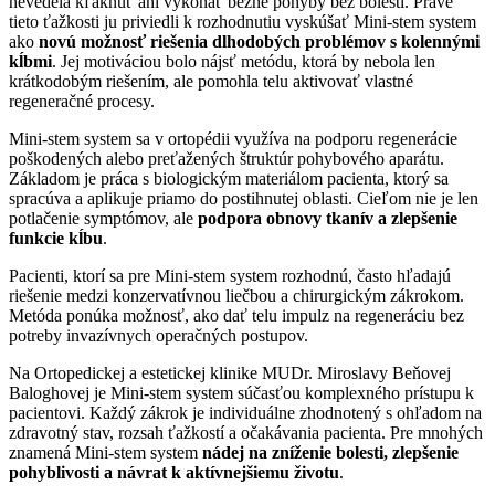
nevedela kľaknúť ani vykonať bežné pohyby bez bolesti. Práve
tieto ťažkosti ju priviedli k rozhodnutiu vyskúšať Mini-stem system
ako
novú možnosť riešenia dlhodobých problémov s kolennými
kĺbmi
. Jej motiváciou bolo nájsť metódu, ktorá by nebola len
krátkodobým riešením, ale pomohla telu aktivovať vlastné
regeneračné procesy.
Mini-stem system sa v ortopédii využíva na podporu regenerácie
poškodených alebo preťažených štruktúr pohybového aparátu.
Základom je práca s biologickým materiálom pacienta, ktorý sa
spracúva a aplikuje priamo do postihnutej oblasti. Cieľom nie je len
potlačenie symptómov, ale
podpora obnovy tkanív a zlepšenie
funkcie kĺbu
.
Pacienti, ktorí sa pre Mini-stem system rozhodnú, často hľadajú
riešenie medzi konzervatívnou liečbou a chirurgickým zákrokom.
Metóda ponúka možnosť, ako dať telu impulz na regeneráciu bez
potreby invazívnych operačných postupov.
Na Ortopedickej a estetickej klinike MUDr. Miroslavy Beňovej
Baloghovej je Mini-stem system súčasťou komplexného prístupu k
pacientovi. Každý zákrok je individuálne zhodnotený s ohľadom na
zdravotný stav, rozsah ťažkostí a očakávania pacienta. Pre mnohých
znamená Mini-stem system
nádej na zníženie bolesti, zlepšenie
pohyblivosti a návrat k aktívnejšiemu životu
.