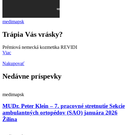
medimapsk
Trápia Vás vrásky?
Prémiová nemecká kozmetika REVIDI
Viac
Nakupovať
Nedávne príspevky
medimapsk
MUDr. Peter Klein – 7. pracovné stretnutie Sekcie
ambulantných ortopédov (SAO) januára 2026
Žilina