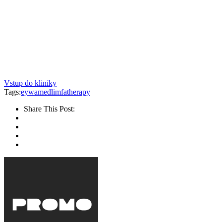
Vstup do kliniky
Tags:
eywamed
limfatherapy
Share This Post: