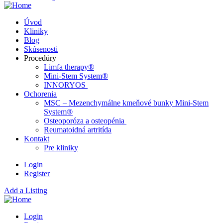
Úvod
Kliniky
Blog
Skúsenosti
Procedúry
Limfa therapy®
Mini-Stem System®
INNORYOS
Ochorenia
MSC – Mezenchymálne kmeňové bunky Mini-Stem
System®
Osteoporóza a osteopénia
Reumatoidná artritída
Kontakt
Pre kliniky
Login
Register
Add a Listing
Login