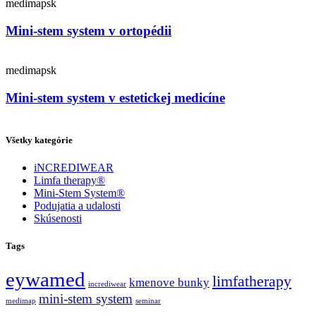
medimapsk
Mini-stem system v ortopédii
medimapsk
Mini-stem system v estetickej medicíne
Všetky kategórie
iNCREDIWEAR
Limfa therapy®
Mini-Stem System®
Podujatia a udalosti
Skúsenosti
Tags
eywamed
limfatherapy
kmenove bunky
incrediwear
mini-stem system
medimap
seminar