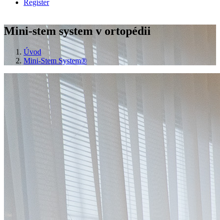
Register
Mini-stem system v ortopédii
Úvod
Mini-Stem System®