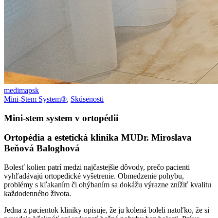
medimapsk
Mini-Stem System®
,
Skúsenosti
Mini-stem system v ortopédii
Ortopédia a estetická klinika MUDr. Miroslava
Beňová Baloghová
Bolesť kolien patrí medzi najčastejšie dôvody, prečo pacienti
vyhľadávajú ortopedické vyšetrenie. Obmedzenie pohybu,
problémy s kľakaním či ohýbaním sa dokážu výrazne znížiť kvalitu
každodenného života.
Jedna z pacientok kliniky opisuje, že ju kolená boleli natoľko, že si