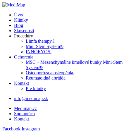
Úvod
Kliniky
Blog
Skúsenosti
Procedúry
Limfa therapy®
Mini-Stem System®
INNORYOS
Ochorenia
MSC – Mezenchymálne kmeňové bunky Mini-Stem
System®
Osteoporóza a osteopénia
Reumatoidná artritída
Kontakt
Pre kliniky
info@medimap.sk
Medimap.cz
Spolupráca
Kontakt
Facebook
Instagram