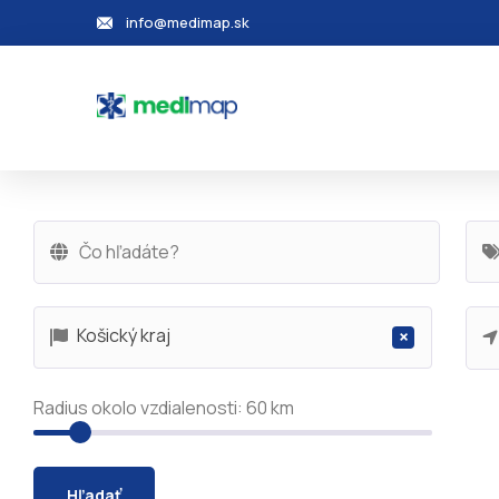
info@medimap.sk
Košický kraj
×
Radius okolo vzdialenosti:
60
km