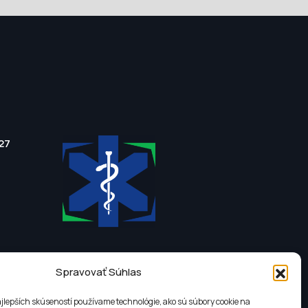
27
Spravovať Súhlas
jlepších skúseností používame technológie, ako sú súbory cookie na