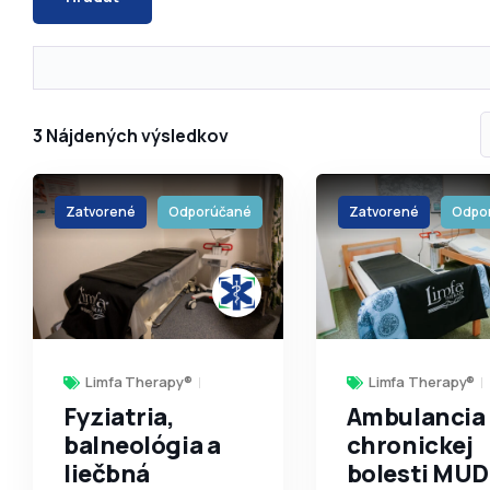
3
Nájdených výsledkov
Zatvorené
Odporúčané
Zatvorené
Odpo
Limfa Therapy®
Limfa Therapy®
Fyziatria,
Ambulancia
balneológia a
chronickej
liečbná
bolesti MUD