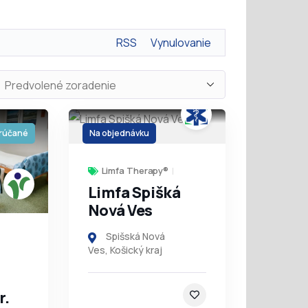
RSS
Vynulovanie
rúčané
Na objednávku
Limfa Therapy®
Limfa Spišká
Nová Ves
Spišská Nová
Ves
,
Košický kraj
r.