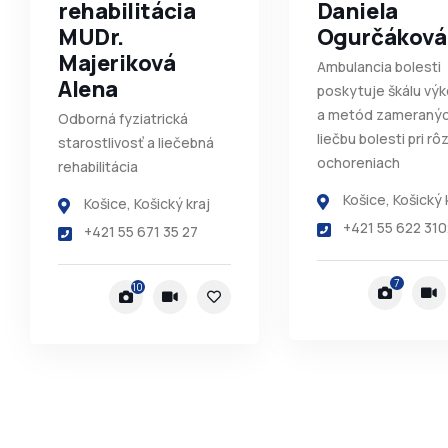
rehabilitácia
Daniela
MUDr.
Ogurčáková
Majeriková
Ambulancia bolesti
Alena
poskytuje škálu vý
a metód zameranýc
Odborná fyziatrická
liečbu bolesti pri r
starostlivosť a liečebná
ochoreniach
rehabilitácia
Košice
,
Košický 
Košice
,
Košický kraj
+421 55 622 310
+421 55 671 35 27
7
10