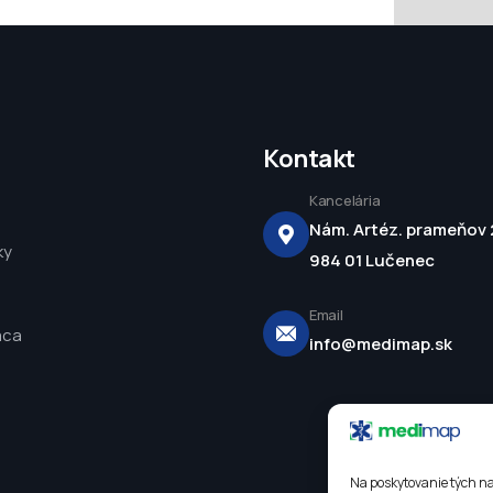
Kontakt
Kancelária
Nám. Artéz. prameňov 
ky
984 01 Lučenec
Email
áca
info@medimap.sk
Na poskytovanie tých na