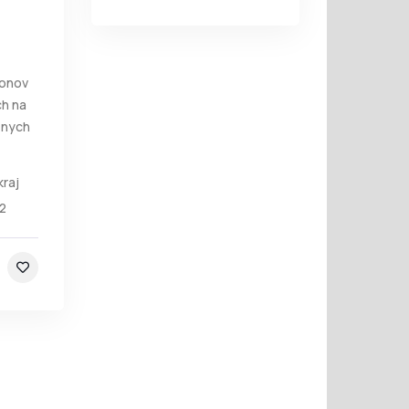
konov
h na
ôznych
kraj
2