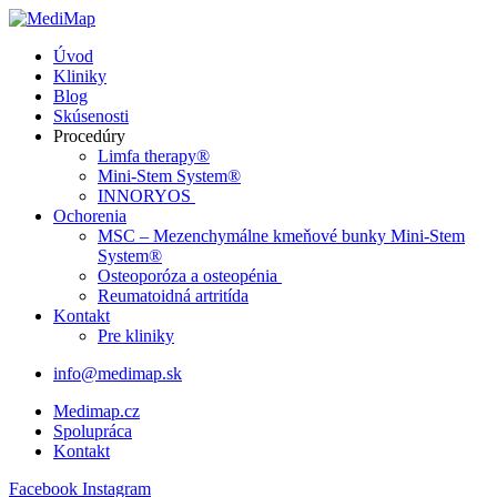
Úvod
Kliniky
Blog
Skúsenosti
Procedúry
Limfa therapy®
Mini-Stem System®
INNORYOS
Ochorenia
MSC – Mezenchymálne kmeňové bunky Mini-Stem
System®
Osteoporóza a osteopénia
Reumatoidná artritída
Kontakt
Pre kliniky
info@medimap.sk
Medimap.cz
Spolupráca
Kontakt
Facebook
Instagram