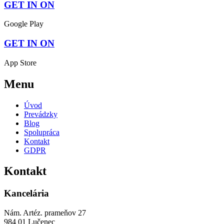
GET IN ON
Google Play
GET IN ON
App Store
Menu
Úvod
Prevádzky
Blog
Spolupráca
Kontakt
GDPR
Kontakt
Kancelária
Nám. Artéz. prameňov 27
984 01 Lučenec